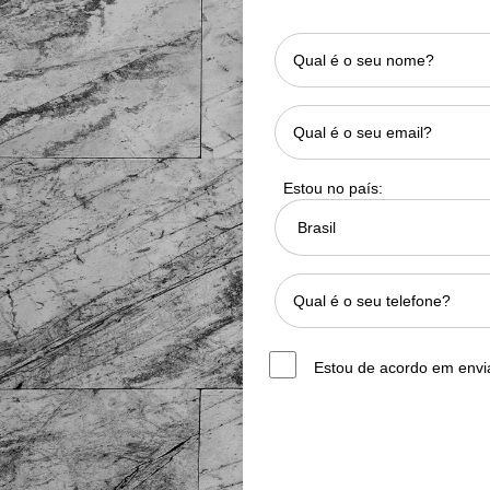
Tradução não juramentada
Nossa Empresa
Conheça os Amigos em Coimbra e
nossos serviços!
Estou no país:
Quem Somos Nós
Nossos valores
Nossos serviços
Estou de acordo em envi
Nossa história
Política de privacidade