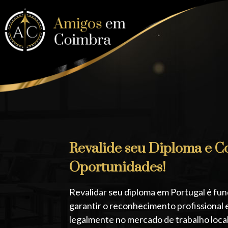
Contato
telefonar
×
Seja um Membro
Nossos aplicativos
ACessa Empregos PT
Assine nossa plataforma e tenha
descontos exclusívos em todos os
Revalide seu Diploma e C
nossos parceiros.
Oportunidades!
Clube de vantagens
Revalidar seu diploma em Portugal é fu
garantir o reconhecimento profissional 
Descontos e promoções
legalmente no mercado de trabalho loca