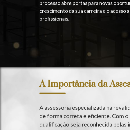
Nossos parceiros
processo abre portas para novas oportu
crescimento da sua carreira e o acesso 
Assessoria Jurídica
profissionais.
Serviços realizados pela advogada dra
Márcia Bento - Gold Prime Assessoria
Agilizar pedido na AIMA
Vistos
Estatuto de Igualdade
A Importância da Asse
Nacionalidade Portuguesa
A assessoria especializada na revali
Nacionalidade Italiana
de forma correta e eficiente. Com o 
qualificação seja reconhecida pelas 
Passaporte e Documentos