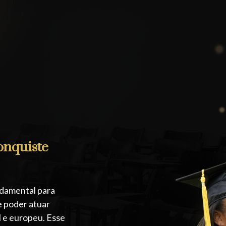
onquiste
ndamental para
e poder atuar
l e europeu. Esse