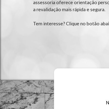
assessoria oferece orientação pers
Troca de carta de condução
a revalidação mais rápida e segura.
Apoio ao Imigrante
Tem interesse? Clique no botão aba
Ofertas e serviços top para você!
Revalidação de diploma
Assessoria para emprego
Suporte para emitir PB4
Currículo europeu
Ajuda com Recibos verdes
Justificar voto em Portugal
N