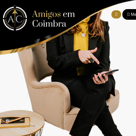
Contato
Me
telefonar
×
Seja um Membro
Nossos aplicativos