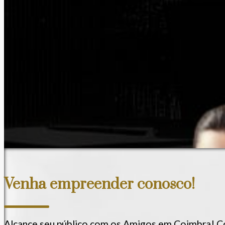
Conheça os Amigos em Coimbra e nossos
serviços!
Quem Somos Nós
Nossos valores
Nossos serviços
Nossa história
Política de privacidade
Venha empreender conosco!
Alcance seu público com os Amigos em Coimbra! C